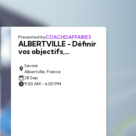
COACHDAFFAIRES
Presented by
ALBERTVILLE - Définir
vos objectifs,
construire votre plan
d'action...
Savoie
Albertville, France
28 Sep
9:00 AM - 6:00 PM