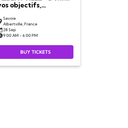
vos objectifs,
construire votre plan
d'action...
Savoie
Albertville, France
28 Sep
9:00 AM - 6:00 PM
BUY TICKETS