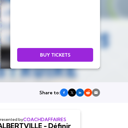
BUY TICKETS
Share to:
COACHDAFFAIRES
resented by
ALBERTVILLE - Définir