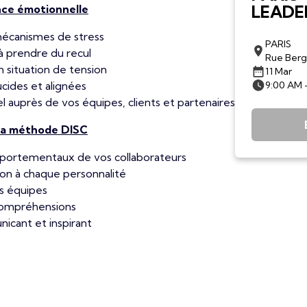
LEADER
nce émotionnelle
mécanismes de stress
PARIS
à prendre du recul
Rue Berge
 situation de tension
11 Mar
ucides et alignées
9:00 AM 
 auprès de vos équipes, clients et partenaires
la méthode DISC
portementaux de vos collaborateurs
n à chaque personnalité
s équipes
ncompréhensions
cant et inspirant