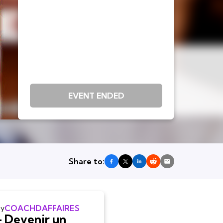
EVENT ENDED
Share to:
COACHDAFFAIRES
by
- Devenir un